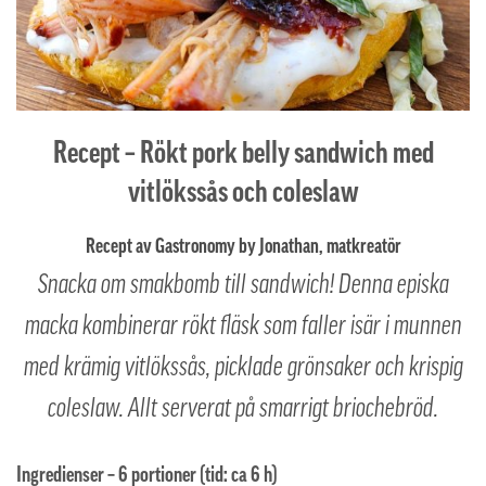
Recept – Rökt pork belly sandwich med
vitlökssås och coleslaw
Recept av Gastronomy by Jonathan, matkreatör
Snacka om smakbomb till sandwich! Denna episka
macka kombinerar rökt fläsk som faller isär i munnen
med krämig vitlökssås, picklade grönsaker och krispig
coleslaw. Allt serverat på smarrigt briochebröd.
Ingredienser – 6 portioner (tid: ca 6 h)