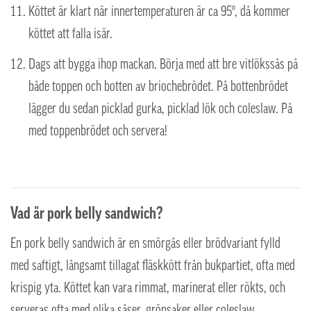
Köttet är klart när innertemperaturen är ca 95º, då kommer
köttet att falla isär.
Dags att bygga ihop mackan. Börja med att bre vitlökssås på
både toppen och botten av briochebrödet. På bottenbrödet
lägger du sedan picklad gurka, picklad lök och coleslaw. På
med toppenbrödet och servera!
Vad är pork belly sandwich?
En pork belly sandwich är en smörgås eller brödvariant fylld
med saftigt, långsamt tillagat fläskkött från bukpartiet, ofta med
krispig yta. Köttet kan vara rimmat, marinerat eller rökts, och
serveras ofta med olika såser, grönsaker eller coleslaw.