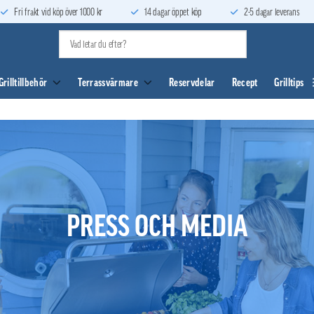
Fri frakt vid köp över 1000 kr
14 dagar öppet köp
2-5 dagar leverans
Grilltillbehör
Terrassvärmare
Reservdelar
Recept
Grilltips
PRESS OCH MEDIA