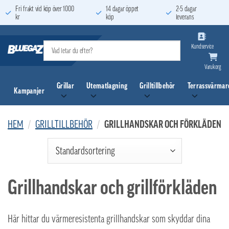
Skip
Fri frakt vid köp över 1000
14 dagar öppet
2-5 dagar
kr
köp
leverans
to
content
Kundservice
Varukorg
Grillar
Utematlagning
Grilltillbehör
Terrassvärmar
Kampanjer
HEM
/
GRILLTILLBEHÖR
/
GRILLHANDSKAR OCH FÖRKLÄDEN
Grillhandskar och grillförkläden
Här hittar du värmeresistenta grillhandskar som skyddar dina