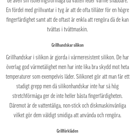
de även sin isoleringsförmåga då vatten leder värme snabbare.
En fördel med grillvantar i tyg är att de ofta tillåter för en högre
fingerfärdighet samt att de oftast är enkla att rengöra då de kan
tvättas i tvättmaskin.
Grillhandskar silikon
Grillhandskar i silikon är gjorda i värmeresistent silikon. De har
överlag god värmetålighet men har inte lika bra skydd mot heta
temperaturer som exempelvis läder. Silikonet gör att man får ett
stadigt grepp men då silikonhandskar inte har så hög
stretchförmåga ger de inte heller bästa fingerfärdigheten.
Däremot är de vattentåliga, non-stick och diskmaskinvänliga
vilket gör dem väldigt smidiga att använda och rengöra.
Grillförkläden