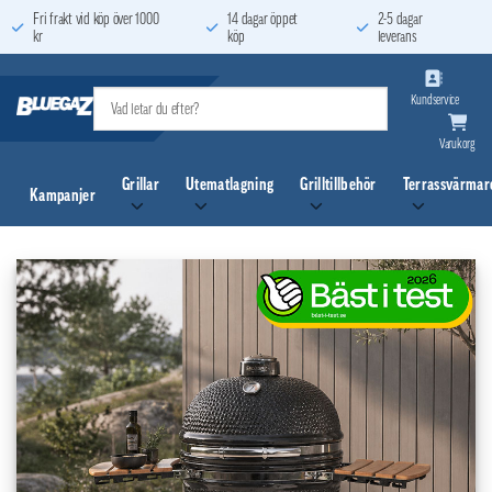
Skip
Fri frakt vid köp över 1000
14 dagar öppet
2-5 dagar
kr
köp
leverans
to
content
Kundservice
Varukorg
Grillar
Utematlagning
Grilltillbehör
Terrassvärmar
Kampanjer