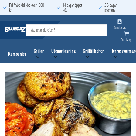
Skip
Fri frakt vid köp över 1000
14 dagar öppet
2-5 dagar
kr
köp
leverans
to
content
Kundservice
Varukorg
Grillar
Utematlagning
Grilltillbehör
Terrassvärmar
Kampanjer