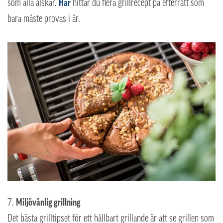
som alla älskar.
H
är
hittar du flera grillrecept på efterrätt som
bara måste provas i år.
Miljövänlig grillning
Det bästa grilltipset för ett hållbart grillande är att se grillen som