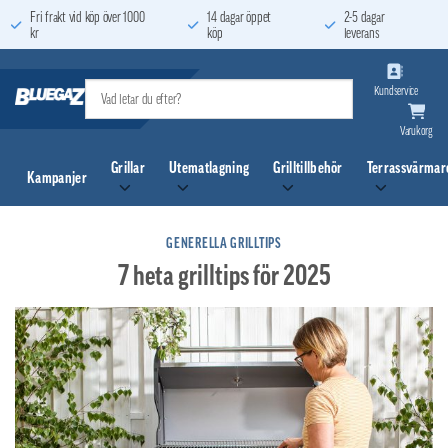
Skip
Fri frakt vid köp över 1000
14 dagar öppet
2-5 dagar
kr
köp
leverans
to
content
Kundservice
Varukorg
Grillar
Utematlagning
Grilltillbehör
Terrassvärmar
Kampanjer
GENERELLA GRILLTIPS
7 heta grilltips för 2025