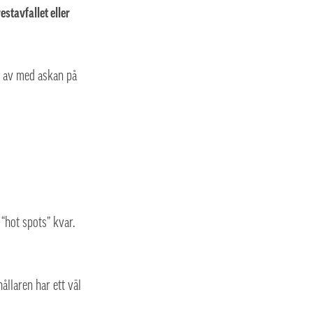
estavfallet eller
ig av med askan på
 “hot spots” kvar.
ållaren har ett väl