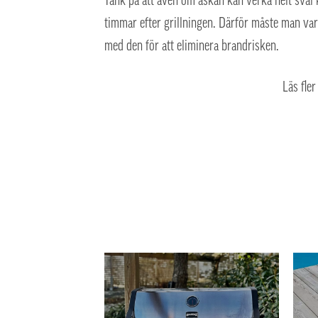
Tänk på att även om askan kan verka helt sval k
timmar efter grillningen. Därför måste man var
med den för att eliminera brandrisken.
Läs fler