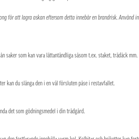
ng för att lagra askan eftersom detta innebär en brandrisk. Använd int
rån saker som kan vara lättantändliga såsom t.ex. staket, trädäck mm.
er kan du slänga den i en väl försluten påse i restavfallet.
ända det som gödningsmedel i din trädgård.