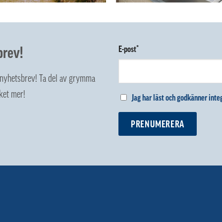
brev!
E-post*
z nyhetsbrev! Ta del av grymma
ket mer!
Jag har läst och godkänner integ
PRENUMERERA