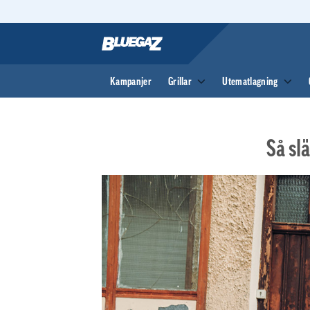
Skip
to
content
Kampanjer
Grillar
Utematlagning
Så sl