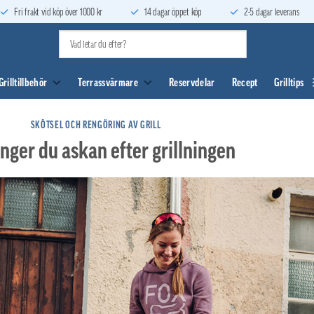
Fri frakt vid köp över 1000 kr
14 dagar öppet köp
2-5 dagar leverans
Grilltillbehör
Terrassvärmare
Reservdelar
Recept
Grilltips
SKÖTSEL OCH RENGÖRING AV GRILL
änger du askan efter grillningen