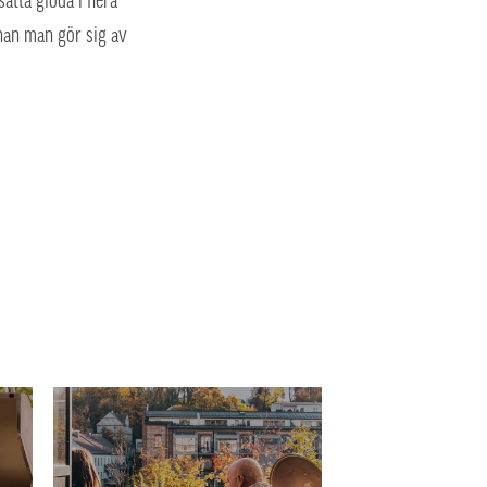
ätta glöda i flera
nnan man gör sig av