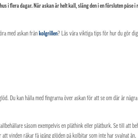
 i flera dagar. När askan är helt kall, släng den i en försluten påse i r
 göra med askan från
kolgrillen
? Läs våra viktiga tips för hur du gör d
 glöd. Du kan hålla med fingrarna över askan för att se om där är några
lbehållare såsom exempelvis en plåthink eller plåtburk. Se till att beh
r att vinden råkar få igång glöden på kolbitar som inte har svalnat än.