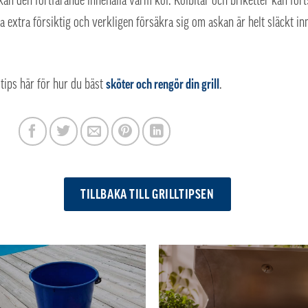
an den fortfarande innehålla varm kol. Kolbitar och briketter kan forts
a extra försiktig och verkligen försäkra sig om askan är helt släckt i
 tips här för hur du bäst
sköter och rengör din grill
.
TILLBAKA TILL GRILLTIPSEN