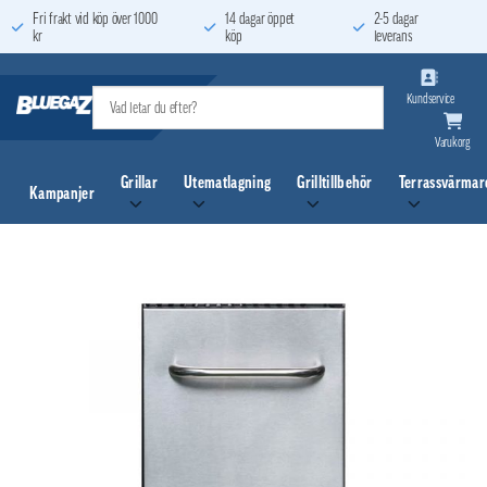
Skip
Fri frakt vid köp över 1000
14 dagar öppet
2-5 dagar
kr
köp
leverans
to
content
Kundservice
Varukorg
Grillar
Utematlagning
Grilltillbehör
Terrassvärmar
Kampanjer