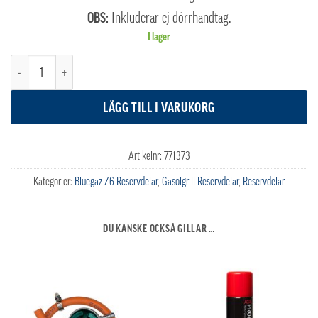
OBS:
Inkluderar ej dörrhandtag.
I lager
Bluegaz Z6 Vänsterdörr mängd
LÄGG TILL I VARUKORG
Artikelnr:
771373
Kategorier:
Bluegaz Z6 Reservdelar
,
Gasolgrill Reservdelar
,
Reservdelar
DU KANSKE OCKSÅ GILLAR …