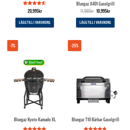
Bluegaz X401 Gasolgrill
Betygsatt
Det
Det
20,995
kr
11,995
kr
10,995
kr
4.5
av 5
ursprungliga
nuvarande
priset
priset
LÄGG TILL I VARUKORG
LÄGG TILL I VARUKORG
var:
är:
11,995kr.
10,995kr.
-7%
-25%
Bluegaz Kyoto Kamado XL
Bluegaz T10 Bärbar Gasolgrill