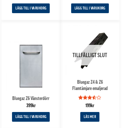
LÄGG TILL I VARUKORG
LÄGG TILL I VARUKORG
TILLFÄLLIGT SLUT
Bluegaz Z4 & Z6
Flamtämjare emaljerad
Bluegaz Z6 Vänsterdörr
Betygsatt
399
kr
199
kr
3.5
av
5
LÄGG TILL I VARUKORG
LÄS MER