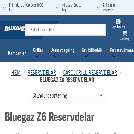
Skip
Fri frakt vid köp över 1000
14 dagar öppet
2-5 dagar
kr
köp
leverans
to
content
Kundservice
Varukorg
Grillar
Utematlagning
Grilltillbehör
Terrassvärmar
Kampanjer
HEM
/
RESERVDELAR
/
GASOLGRILL RESERVDELAR
/
BLUEGAZ Z6 RESERVDELAR
Bluegaz Z6 Reservdelar