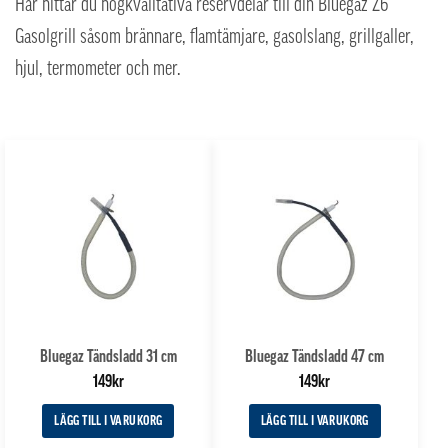
Här hittar du högkvalitativa reservdelar till din Bluegaz Z6
Gasolgrill såsom brännare, flamtämjare, gasolslang, grillgaller,
hjul, termometer och mer.
Bluegaz Tändsladd 31 cm
Bluegaz Tändsladd 47 cm
149
kr
149
kr
LÄGG TILL I VARUKORG
LÄGG TILL I VARUKORG