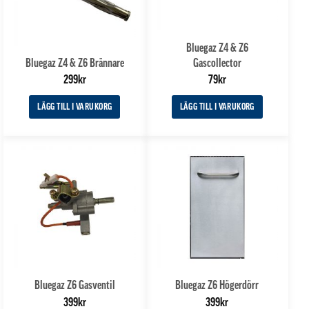
Bluegaz Z4 & Z6
Bluegaz Z4 & Z6 Brännare
Gascollector
299
kr
79
kr
LÄGG TILL I VARUKORG
LÄGG TILL I VARUKORG
Bluegaz Z6 Gasventil
Bluegaz Z6 Högerdörr
399
kr
399
kr