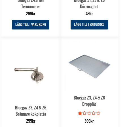
Bluegaz Z-serien
Bluegaz Z1, Z3 & Z6
Termometer
Dörrmagnet
299
kr
49
kr
LÄGG TILL I VARUKORG
LÄGG TILL I VARUKORG
Bluegaz Z3, Z4 & Z6
Dropplåt
Bluegaz Z3, Z4 & Z6
Brännare kokplatta
Betygsatt
299
kr
399
kr
1