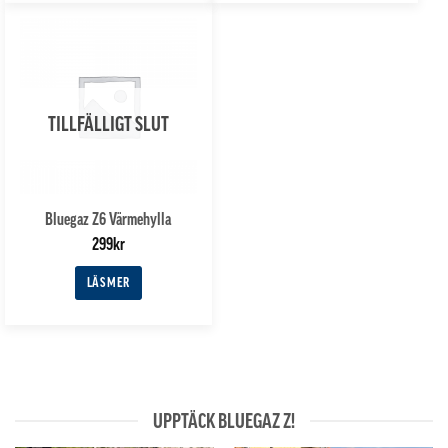
TILLFÄLLIGT SLUT
Bluegaz Z6 Värmehylla
299
kr
LÄS MER
UPPTÄCK BLUEGAZ Z!