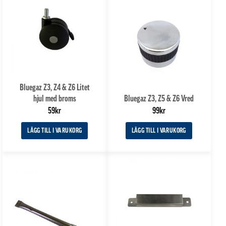
Bluegaz Z3, Z4 & Z6 Litet
hjul med broms
Bluegaz Z3, Z5 & Z6 Vred
59
kr
99
kr
LÄGG TILL I VARUKORG
LÄGG TILL I VARUKORG