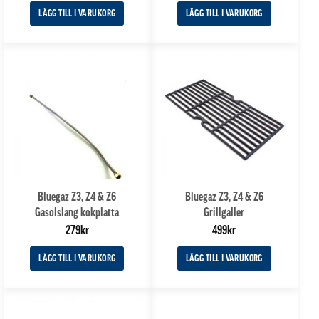
av
LÄGG TILL I VARUKORG
LÄGG TILL I VARUKORG
5
Bluegaz Z3, Z4 & Z6
Bluegaz Z3, Z4 & Z6
Gasolslang kokplatta
Grillgaller
279
kr
499
kr
LÄGG TILL I VARUKORG
LÄGG TILL I VARUKORG