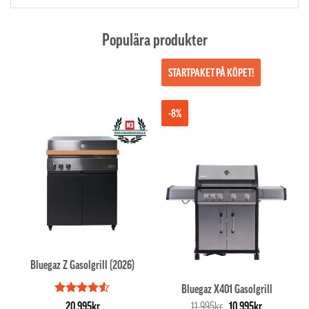
Populära produkter
STARTPAKET PÅ KÖPET!
-8%
Bluegaz Z Gasolgrill (2026)
Bluegaz X401 Gasolgrill
Betygsatt
Det
Det
20,995
kr
11,995
kr
10,995
kr