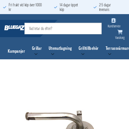
Skip
Fri frakt vid köp över 1000
14 dagar öppet
2-5 dagar
kr
köp
leverans
to
content
Kundservice
Varukorg
Grillar
Utematlagning
Grilltillbehör
Terrassvärmar
Kampanjer