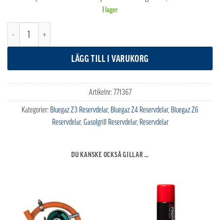
I lager
Bluegaz Z3, Z4 & Z6 Brännare kokplatta mängd
LÄGG TILL I VARUKORG
Artikelnr:
771367
Kategorier:
Bluegaz Z3 Reservdelar
,
Bluegaz Z4 Reservdelar
,
Bluegaz Z6
Reservdelar
,
Gasolgrill Reservdelar
,
Reservdelar
DU KANSKE OCKSÅ GILLAR …