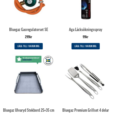
Bluegaz Gasregulatorset SE
Aga Läcksökningsspray
299
kr
99
kr
LÄGG TILL I VARUKORG
LÄGG TILL I VARUKORG
Bluegaz Ulvaryd Stekbord 25×35 cm
Bluegaz Premium Grillset 4 delar