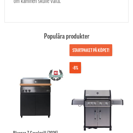
om kaminen skulle välta.
Populära produkter
STARTPAKET PÅ KÖPET!
-8%
Bluegaz Z Gasolgrill (2026)