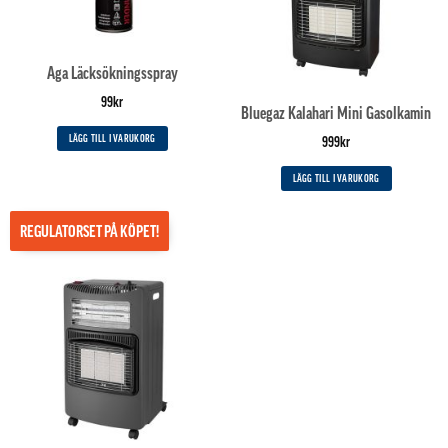
Aga Läcksökningsspray
99
kr
Bluegaz Kalahari Mini Gasolkamin
LÄGG TILL I VARUKORG
999
kr
LÄGG TILL I VARUKORG
REGULATORSET PÅ KÖPET!