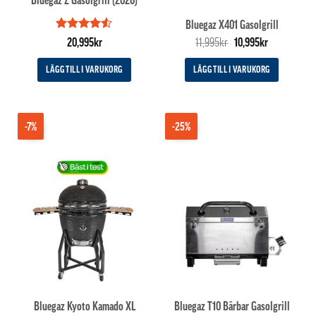
Bluegaz X401 Gasolgrill
Betygsatt
Det
Det
20,995
kr
11,995
kr
10,995
kr
4.5
av 5
ursprungliga
nuvarande
priset
priset
LÄGG TILL I VARUKORG
LÄGG TILL I VARUKORG
var:
är:
11,995kr.
10,995kr.
-7%
-25%
Bluegaz Kyoto Kamado XL
Bluegaz T10 Bärbar Gasolgrill