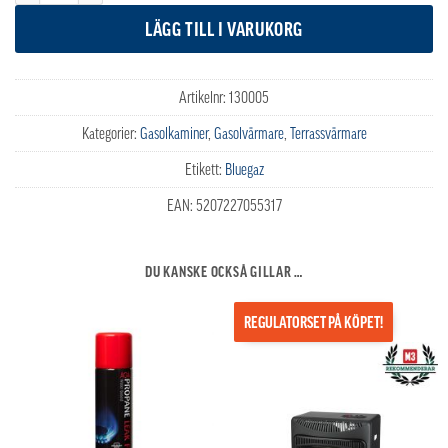
LÄGG TILL I VARUKORG
Artikelnr:
130005
Kategorier:
Gasolkaminer
,
Gasolvärmare
,
Terrassvärmare
Etikett:
Bluegaz
EAN:
5207227055317
DU KANSKE OCKSÅ GILLAR …
REGULATORSET PÅ KÖPET!