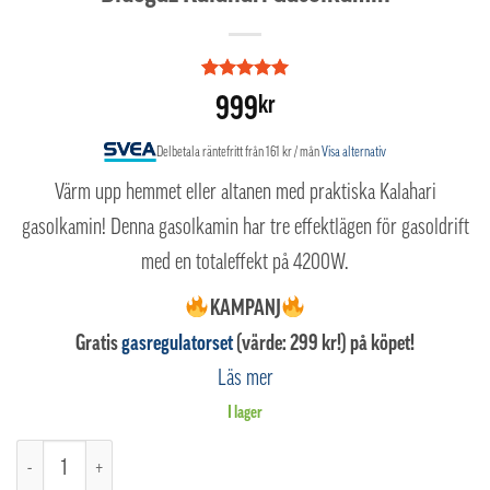
Betygsatt
3
5
999
kr
av 5
baserat på
kundrecensioner
Delbetala räntefritt från 161 kr / mån
Visa alternativ
Värm upp hemmet eller altanen med praktiska Kalahari
gasolkamin! Denna gasolkamin har tre effektlägen för gasoldrift
med en totaleffekt på 4200W.
KAMPANJ
Gratis
gasregulatorset
(värde: 299 kr!) på köpet!
Läs mer
I lager
Bluegaz Kalahari Gasolkamin mängd