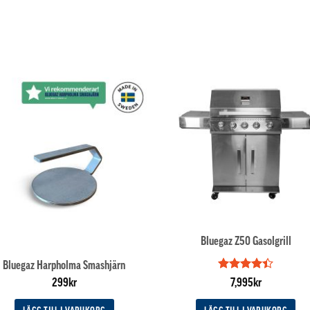
Bluegaz Z50 Gasolgrill
Bluegaz Harpholma Smashjärn
Betygsatt
299
kr
7,995
kr
4.4
av 5