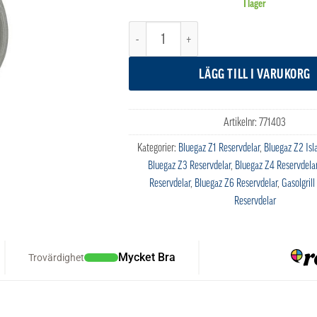
I lager
Bluegaz Tändsladd 47 cm mängd
LÄGG TILL I VARUKORG
Artikelnr:
771403
Kategorier:
Bluegaz Z1 Reservdelar
,
Bluegaz Z2 Isl
Bluegaz Z3 Reservdelar
,
Bluegaz Z4 Reservdela
Reservdelar
,
Bluegaz Z6 Reservdelar
,
Gasolgrill
Reservdelar