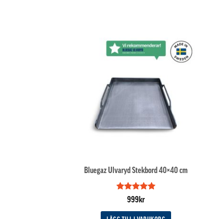
Bluegaz Ulvaryd Stekbord 40×40 cm
Betygsatt
5
999
kr
av 5