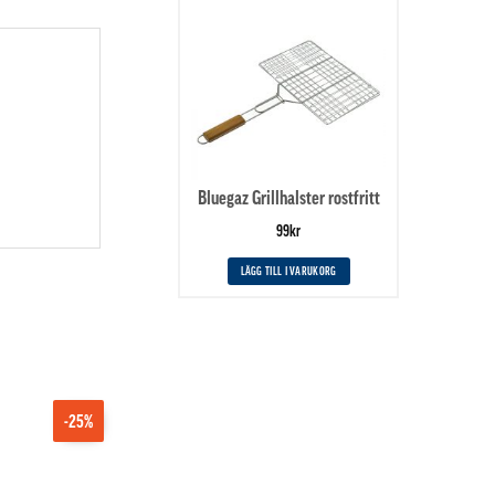
Bluegaz Grillhalster rostfritt
99
kr
LÄGG TILL I VARUKORG
-25%