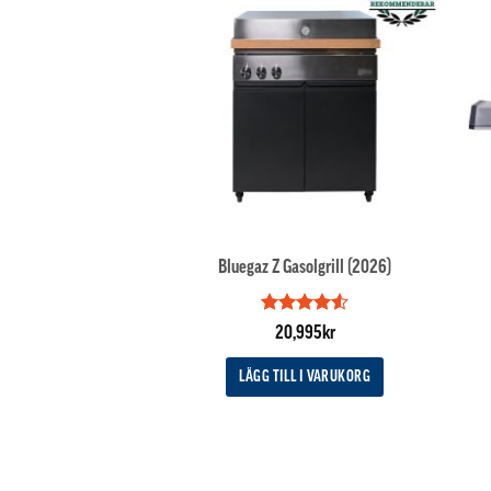
Bluegaz Z Gasolgrill (2026)
Betygsatt
20,995
kr
4.5
av 5
LÄGG TILL I VARUKORG