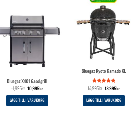
Bluegaz Kyoto Kamado XL
Bluegaz X401 Gasolgrill
Det
Det
Betygsatt
Det
5
Det
11,995
kr
14,995
kr
10,995
kr
13,995
kr
av 5
ursprungliga
nuvarande
ursprungliga
nuvar
priset
priset
priset
priset
LÄGG TILL I VARUKORG
LÄGG TILL I VARUKORG
var:
är:
var:
är:
11,995kr.
10,995kr.
14,995kr.
13,995