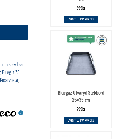
399
kr
LÄGG TILL I VARUKORG
and Reservdelar
,
r
,
Bluegaz Z5
 Reservdelar
,
Bluegaz Ulvaryd Stekbord
25×35 cm
799
kr
LÄGG TILL I VARUKORG