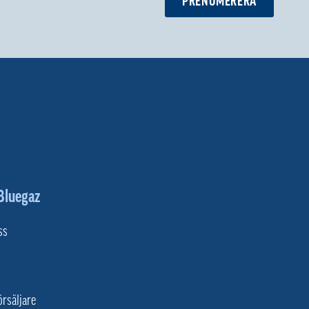
PRENUMERERA
Bluegaz
ss
örsäljare