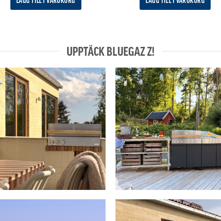
LÄGG TILL I VARUKORG
LÄGG TILL I VARUKORG
UPPTÄCK BLUEGAZ Z!