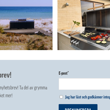
brev!
E-post*
z nyhetsbrev! Ta del av grymma
ket mer!
Jag har läst och godkänner integ