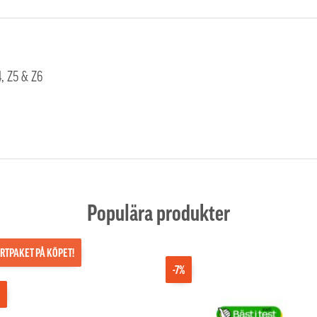
4, Z5 & Z6
Populära produkter
RTPAKET PÅ KÖPET!
-7%
%