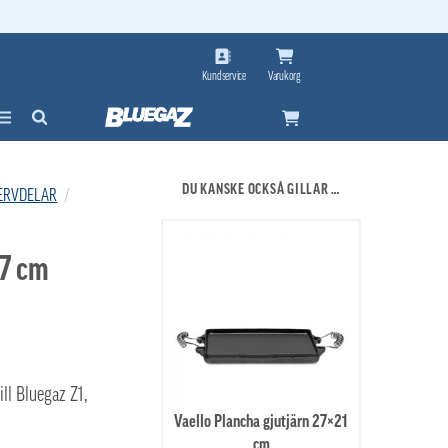
Kundservice
Varukorg
DU KANSKE OCKSÅ GILLAR …
ERVDELAR
/
47 cm
ll Bluegaz Z1,
Vaello Plancha gjutjärn 27×21
cm