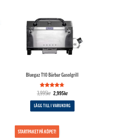
Bluegaz T10 Bärbar Gasolgrill
Betygsatt
Det
Det
3,995
kr
2,995
kr
4.67
av 5
ande
ursprungliga
nuvarande
priset
priset
LÄGG TILL I VARUKORG
var:
är:
kr.
3,995kr.
2,995kr.
STARTPAKET PÅ KÖPET!