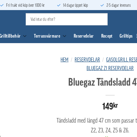
Fri frakt vid köp över 1000 kr
14 dagar öppet köp
2-5 dagar leverans
Grilltillbehör
Terrassvärmare
Reservdelar
Recept
Grilltips
HEM
/
RESERVDELAR
/
GASOLGRILL RES
BLUEGAZ Z1 RESERVDELAR
Bluegaz Tändsladd 
149
kr
Tändsladd med längd 47 cm som passar ti
Z2, Z3, Z4, Z5 & Z6.