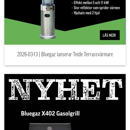
2026-03-13 | Bluegaz lanserar Teide Terrassvärmare