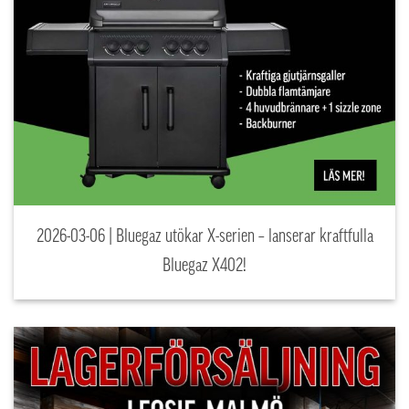
2026-03-06 | Bluegaz utökar X-serien – lanserar kraftfulla
Bluegaz X402!