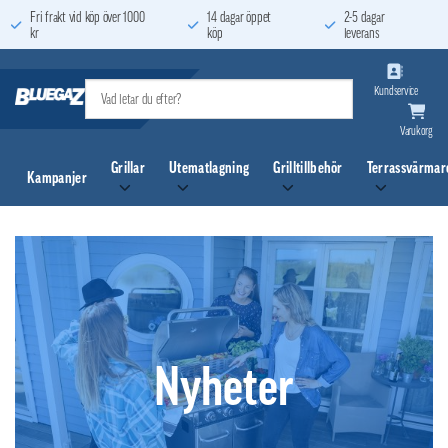
Skip
Fri frakt vid köp över 1000
14 dagar öppet
2-5 dagar
kr
köp
leverans
to
content
Kundservice
Varukorg
Grillar
Utematlagning
Grilltillbehör
Terrassvärmar
Kampanjer
Nyheter