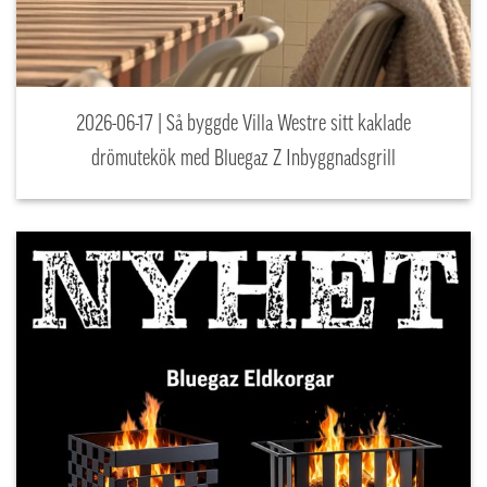
2026-06-17 | Så byggde Villa Westre sitt kaklade
drömutekök med Bluegaz Z Inbyggnadsgrill