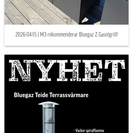
2026-04-15 | M3 rekommenderar Bluegaz Z Gasolgrill!