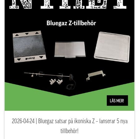
2026-04-24 | Bluegaz satsar på ikoniska Z – lanserar 5 nya
tillbehör!