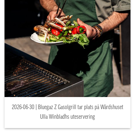
2026-06-30 | Bluegaz Z Gasolgrill tar plats på Wärdshuset
Ulla Winbladhs uteservering