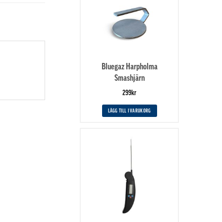
Bluegaz Harpholma
Smashjärn
299
kr
LÄGG TILL I VARUKORG