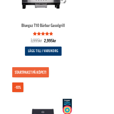
Bluegaz T10 Bärbar Gasolgrill
Betygsatt
Det
Det
3,995
kr
2,995
kr
4.67
av 5
ande
ursprungliga
nuvarande
priset
priset
LÄGG TILL I VARUKORG
var:
är:
kr.
3,995kr.
2,995kr.
STARTPAKET PÅ KÖPET!
-10%