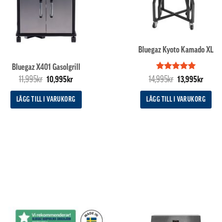
Bluegaz Kyoto Kamado XL
Bluegaz X401 Gasolgrill
Det
Det
Betygsatt
Det
5
Det
11,995
kr
14,995
kr
10,995
kr
13,995
kr
av 5
ursprungliga
nuvarande
ursprungliga
nuvar
priset
priset
priset
priset
LÄGG TILL I VARUKORG
LÄGG TILL I VARUKORG
var:
är:
var:
är:
11,995kr.
10,995kr.
14,995kr.
13,995