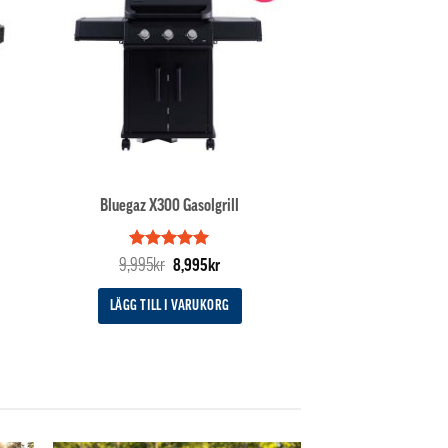
Bluegaz X300 Gasolgrill
Betygsatt
Det
5
Det
9,995
kr
8,995
kr
av 5
ursprungliga
nuvarande
priset
priset
LÄGG TILL I VARUKORG
var:
är:
9,995kr.
8,995kr.