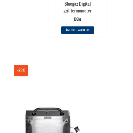
Bluegaz Digital
grilltermometer
199
kr
LÄGG TILL I VARUKORG
-25%