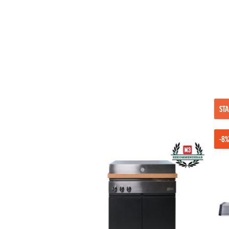
STA
-8