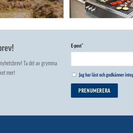
brev!
E-post*
z nyhetsbrev! Ta del av grymma
ket mer!
Jag har läst och godkänner integ
PRENUMERERA