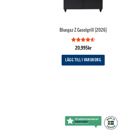
Bluegaz Z Gasolgrill (2026)
Betygsatt
20,995
kr
4.5
av 5
LÄGG TILL I VARUKORG