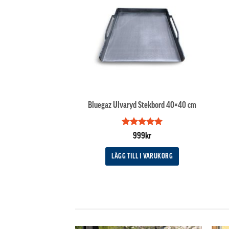
Bluegaz Ulvaryd Stekbord 40×40 cm
Betygsatt
5
999
kr
av 5
LÄGG TILL I VARUKORG