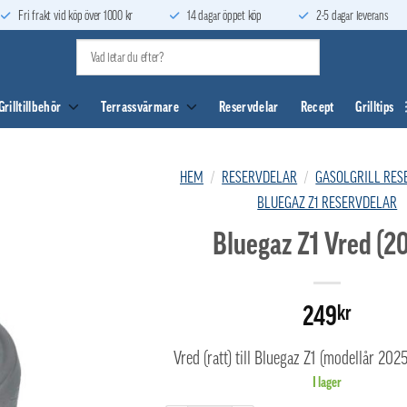
Fri frakt vid köp över 1000 kr
14 dagar öppet köp
2-5 dagar leverans
Grilltillbehör
Terrassvärmare
Reservdelar
Recept
Grilltips
HEM
/
RESERVDELAR
/
GASOLGRILL RES
BLUEGAZ Z1 RESERVDELAR
Bluegaz Z1 Vred (2
249
kr
Vred (ratt) till Bluegaz Z1 (modellår 202
I lager