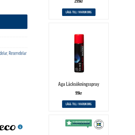
299
kr
LÄGG TILL I VARUKORG
delar
,
Reservdelar
Aga Läcksökningsspray
99
kr
LÄGG TILL I VARUKORG