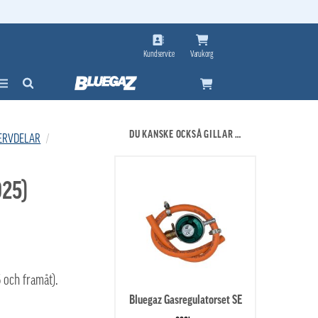
Kundservice
Varukorg
DU KANSKE OCKSÅ GILLAR …
ERVDELAR
/
025)
5 och framåt).
Bluegaz Gasregulatorset SE