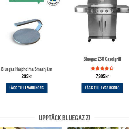
Bluegaz Z50 Gasolgrill
Bluegaz Harpholma Smashjärn
Betygsatt
299
kr
7,995
kr
4.4
av 5
LÄGG TILL I VARUKORG
LÄGG TILL I VARUKORG
UPPTÄCK BLUEGAZ Z!