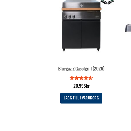
Bluegaz Z Gasolgrill (2026)
Betygsatt
20,995
kr
4.5
av 5
LÄGG TILL I VARUKORG