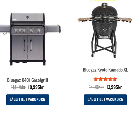
Bluegaz Kyoto Kamado XL
Bluegaz X401 Gasolgrill
Det
Det
Betygsatt
Det
5
Det
11,995
kr
14,995
kr
10,995
kr
13,995
kr
av 5
ursprungliga
nuvarande
ursprungliga
nuvar
priset
priset
priset
priset
LÄGG TILL I VARUKORG
LÄGG TILL I VARUKORG
var:
är:
var:
är:
11,995kr.
10,995kr.
14,995kr.
13,995