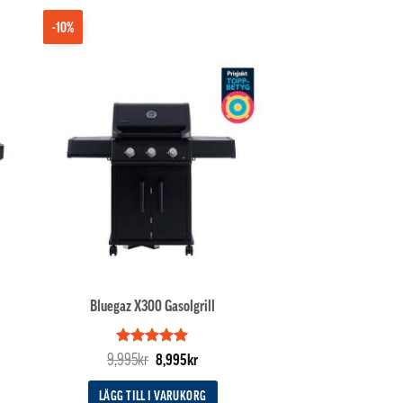
-10%
Bluegaz X300 Gasolgrill
Betygsatt
Det
5
Det
9,995
kr
8,995
kr
av 5
ursprungliga
nuvarande
priset
priset
LÄGG TILL I VARUKORG