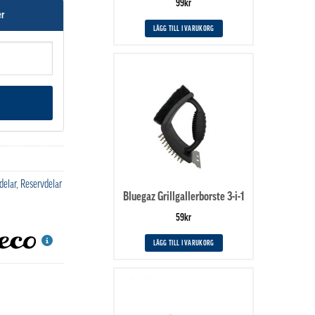
99
kr
er
LÄGG TILL I VARUKORG
delar
,
Reservdelar
Bluegaz Grillgallerborste 3-i-1
59
kr
LÄGG TILL I VARUKORG