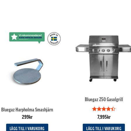
Bluegaz Z50 Gasolgrill
Bluegaz Harpholma Smashjärn
Betygsatt
299
kr
7,995
kr
4.4
av 5
LÄGG TILL I VARUKORG
LÄGG TILL I VARUKORG