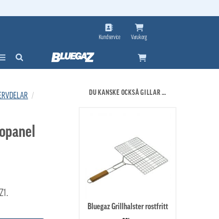
Kundservice
Varukorg
DU KANSKE OCKSÅ GILLAR …
ERVDELAR
/
dopanel
Z1.
Bluegaz Grillhalster rostfritt