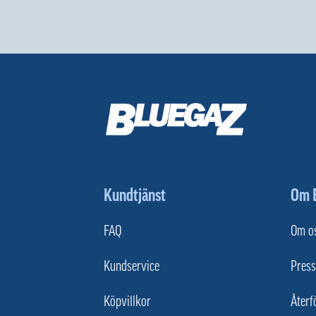
Kundtjänst
Om 
FAQ
Om o
Kundservice
Press
Köpvillkor
Återf