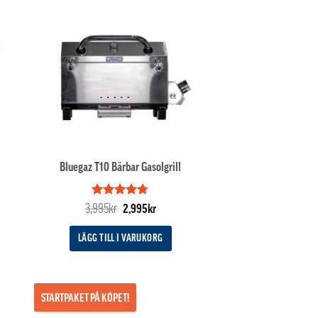
Bluegaz T10 Bärbar Gasolgrill
Betygsatt
Det
Det
3,995
kr
2,995
kr
4.67
av 5
ande
ursprungliga
nuvarande
priset
priset
LÄGG TILL I VARUKORG
var:
är:
kr.
3,995kr.
2,995kr.
STARTPAKET PÅ KÖPET!