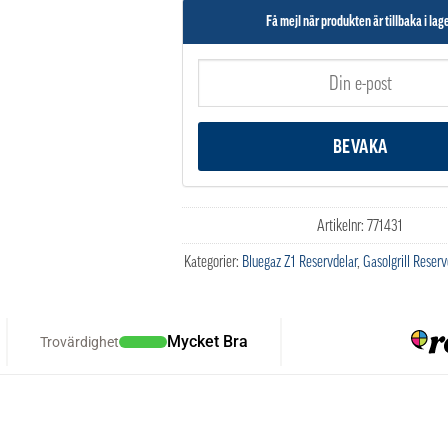
Få mejl när produkten är tillbaka i lag
Artikelnr:
771431
Kategorier:
Bluegaz Z1 Reservdelar
,
Gasolgrill Reserv