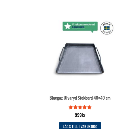
Bluegaz Ulvaryd Stekbord 40×40 cm
Betygsatt
5
999
kr
av 5
LÄGG TILL I VARUKORG