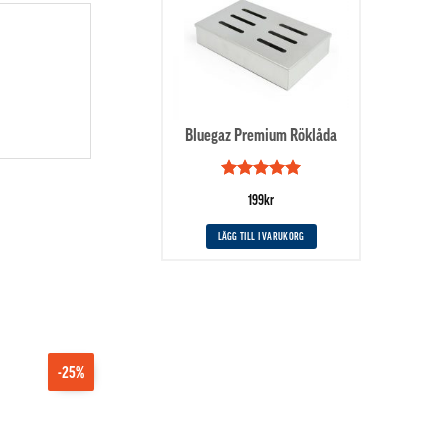
Bluegaz Premium Röklåda
Betygsatt
5
199
kr
av 5
LÄGG TILL I VARUKORG
-25%