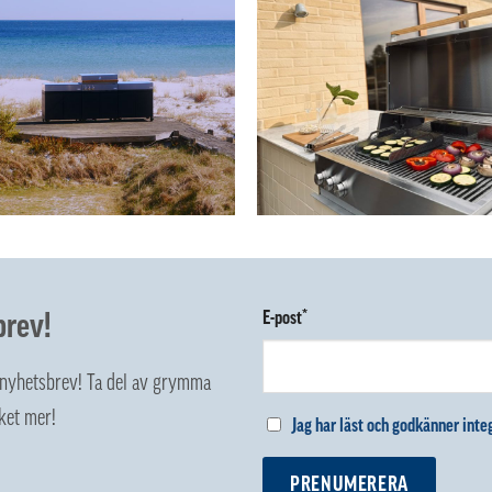
brev!
E-post*
z nyhetsbrev! Ta del av grymma
ket mer!
Jag har läst och godkänner integ
PRENUMERERA