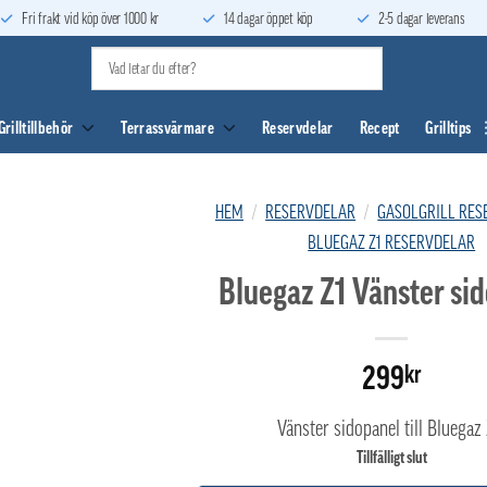
Fri frakt vid köp över 1000 kr
14 dagar öppet köp
2-5 dagar leverans
Grilltillbehör
Terrassvärmare
Reservdelar
Recept
Grilltips
HEM
/
RESERVDELAR
/
GASOLGRILL RES
BLUEGAZ Z1 RESERVDELAR
Bluegaz Z1 Vänster si
299
kr
Vänster sidopanel till Bluegaz 
Tillfälligt slut