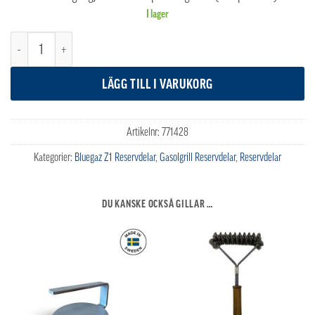
I lager
Bluegaz Z1 Gångjärn vänster mängd
LÄGG TILL I VARUKORG
Artikelnr:
771428
Kategorier:
Bluegaz Z1 Reservdelar
,
Gasolgrill Reservdelar
,
Reservdelar
DU KANSKE OCKSÅ GILLAR …