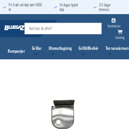
Skip
Fri frakt vid köp över 1000
14 dagar öppet
2-5 dagar
kr
köp
leverans
to
content
Kundservice
Varukorg
Grillar
Utematlagning
Grilltillbehör
Terrassvärmar
Kampanjer