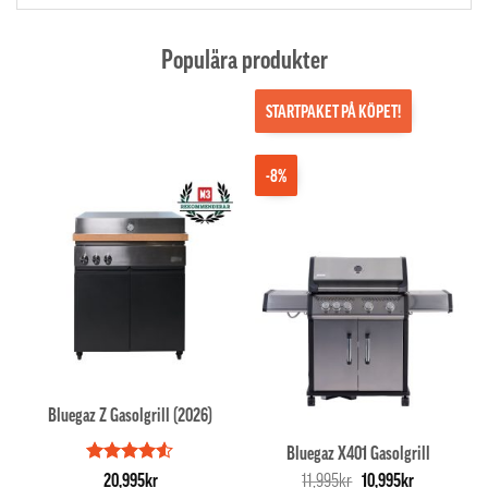
Populära produkter
STARTPAKET PÅ KÖPET!
-8%
Bluegaz Z Gasolgrill (2026)
Bluegaz X401 Gasolgrill
Betygsatt
Det
Det
20,995
kr
11,995
kr
10,995
kr