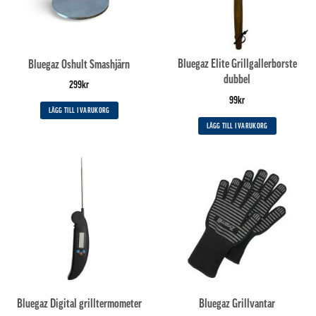
Bluegaz Elite Grillgallerborste
Bluegaz Oshult Smashjärn
dubbel
299
kr
99
kr
LÄGG TILL I VARUKORG
LÄGG TILL I VARUKORG
Bluegaz Digital grilltermometer
Bluegaz Grillvantar