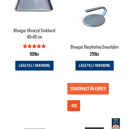
Bluegaz Ulvaryd Stekbord
40×40 cm
Bluegaz Harpholma Smashjärn
Betygsatt
5
999
kr
299
kr
av 5
LÄGG TILL I VARUKORG
LÄGG TILL I VARUKORG
STARTPAKET PÅ KÖPET!
-10%