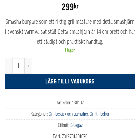
299
kr
Smasha burgare som ett riktig grillmästare med detta smashjärn
i svenskt varmvalsat stål! Detta smashjärn är 14 cm brett och har
ett stadigt och praktiskt handtag.
I lager
Bluegaz Oshult Smashjärn mängd
LÄGG TILL I VARUKORG
Artikelnr:
130107
Kategorier:
Grillbestick och utensilier
,
Grilltillbehör
Etikett:
Bluegaz
EAN:
7319731301076