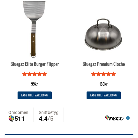
Bluegaz Elite Burger Flipper
Bluegaz Premium Cloche
Betygsatt
5
Betygsatt
5
99
kr
169
kr
av 5
av 5
LÄGG TILL I VARUKORG
LÄGG TILL I VARUKORG