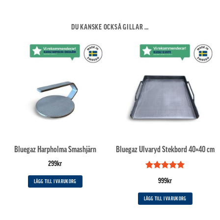
DU KANSKE OCKSÅ GILLAR …
Bluegaz Harpholma Smashjärn
Bluegaz Ulvaryd Stekbord 40×40 cm
299
kr
Betygsatt
5
999
kr
LÄGG TILL I VARUKORG
av 5
LÄGG TILL I VARUKORG