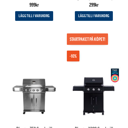
Betygsatt
5
999
kr
299
kr
av 5
LÄGG TILL I VARUKORG
LÄGG TILL I VARUKORG
STARTPAKET PÅ KÖPET!
-10%