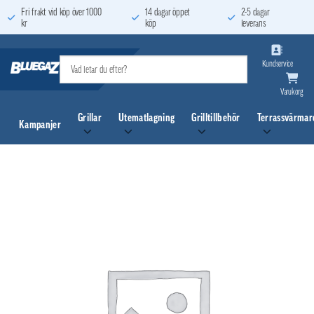
Skip
Fri frakt vid köp över 1000
14 dagar öppet
2-5 dagar
kr
köp
leverans
to
content
Kundservice
Varukorg
Grillar
Utematlagning
Grilltillbehör
Terrassvärmar
Kampanjer