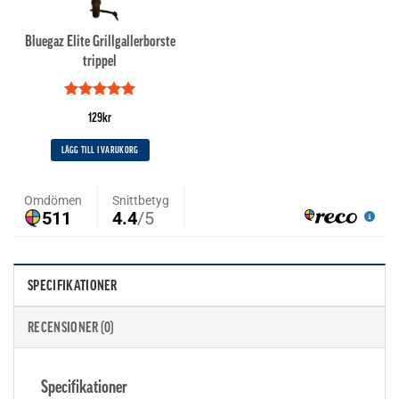
Bluegaz Elite Grillgallerborste
trippel
Betygsatt
5
129
kr
av 5
LÄGG TILL I VARUKORG
SPECIFIKATIONER
RECENSIONER (0)
Specifikationer