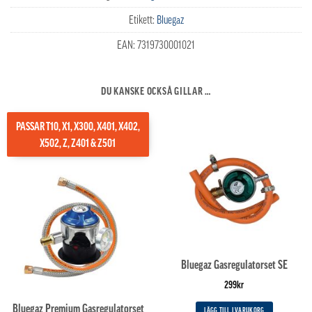
Etikett:
Bluegaz
EAN:
7319730001021
DU KANSKE OCKSÅ GILLAR …
PASSAR T10, X1, X300, X401, X402,
X502, Z, Z401 & Z501
Bluegaz Gasregulatorset SE
299
kr
Bluegaz Premium Gasregulatorset
LÄGG TILL I VARUKORG