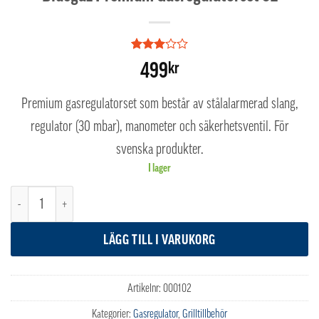
Betygsatt
1
499
kr
3
av 5
baserat
på
Premium gasregulatorset som består av stålalarmerad slang,
kundrecension
regulator (30 mbar), manometer och säkerhetsventil. För
svenska produkter.
I lager
Bluegaz Premium Gasregulatorset SE mängd
LÄGG TILL I VARUKORG
Artikelnr:
000102
Kategorier:
Gasregulator
,
Grilltillbehör