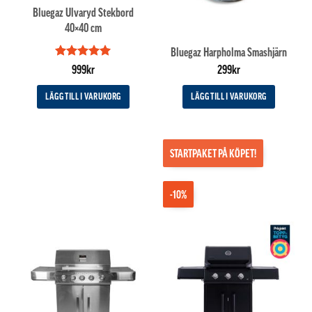
Bluegaz Ulvaryd Stekbord
40×40 cm
Bluegaz Harpholma Smashjärn
Betygsatt
5
999
kr
299
kr
av 5
LÄGG TILL I VARUKORG
LÄGG TILL I VARUKORG
STARTPAKET PÅ KÖPET!
-10%