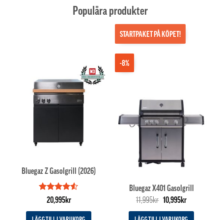
Populära produkter
STARTPAKET PÅ KÖPET!
-8%
Bluegaz Z Gasolgrill (2026)
Bluegaz X401 Gasolgrill
Betygsatt
Det
Det
20,995
kr
11,995
kr
10,995
kr
4.5
av 5
ursprungliga
nuvarande
priset
priset
LÄGG TILL I VARUKORG
LÄGG TILL I VARUKORG