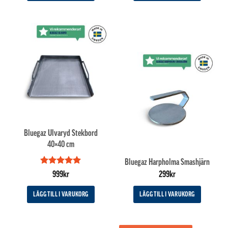
14,995kr.
13,995kr.
3,995kr.
2,995kr.
Bluegaz Ulvaryd Stekbord
40×40 cm
Bluegaz Harpholma Smashjärn
Betygsatt
5
999
kr
299
kr
av 5
LÄGG TILL I VARUKORG
LÄGG TILL I VARUKORG