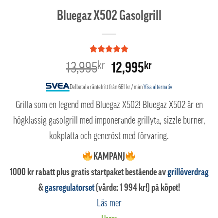
Bluegaz X502 Gasolgrill
Betygsatt
1
5
Det
Det
13,995
kr
kr
12,995
av 5
baserat på
ursprungliga
nuvarande
kundrecension
Delbetala räntefritt från 661 kr / mån
Visa alternativ
priset
priset
Grilla som en legend med Bluegaz X502! Bluegaz X502 är en
var:
är:
högklassig gasolgrill med imponerande grillyta, sizzle burner,
13,995kr.
12,995kr.
kokplatta och generöst med förvaring.
KAMPANJ
1000 kr rabatt plus gratis startpaket bestående av
grillöverdrag
&
gasregulatorset
(värde: 1 994 kr!) på köpet!
Läs mer