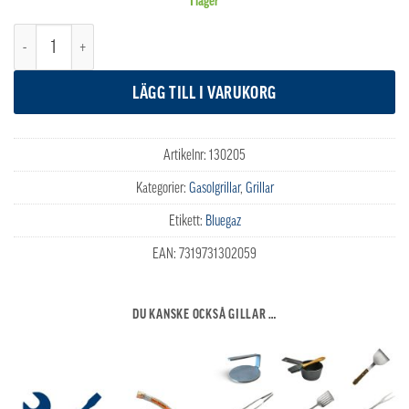
I lager
Bluegaz X502 Gasolgrill mängd
LÄGG TILL I VARUKORG
Artikelnr:
130205
Kategorier:
Gasolgrillar
,
Grillar
Etikett:
Bluegaz
EAN:
7319731302059
DU KANSKE OCKSÅ GILLAR …