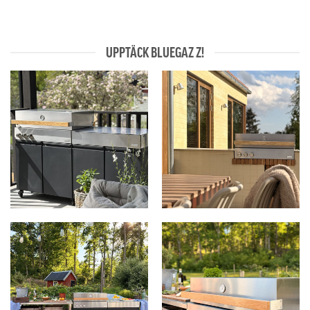
9,995kr.
8,995kr.
UPPTÄCK BLUEGAZ Z!