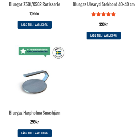
Bluegaz Z501/X502 Rotisserie
Bluegaz Ulvaryd Stekbord 40×40 cm
1,195
kr
Betygsatt
5
999
kr
LÄGG TILL I VARUKORG
av 5
LÄGG TILL I VARUKORG
Bluegaz Harpholma Smashjärn
299
kr
LÄGG TILL I VARUKORG