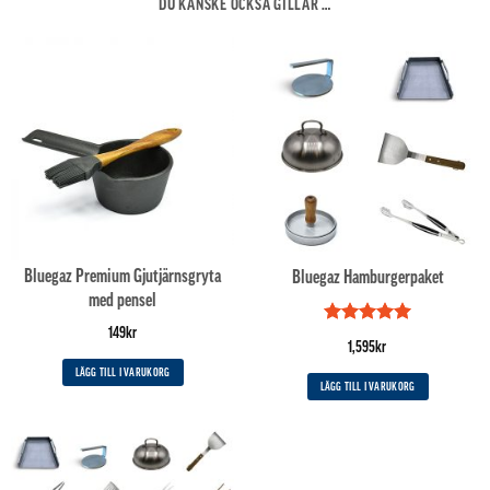
DU KANSKE OCKSÅ GILLAR …
Bluegaz Premium Gjutjärnsgryta
Bluegaz Hamburgerpaket
med pensel
149
kr
Betygsatt
5
1,595
kr
av 5
LÄGG TILL I VARUKORG
LÄGG TILL I VARUKORG