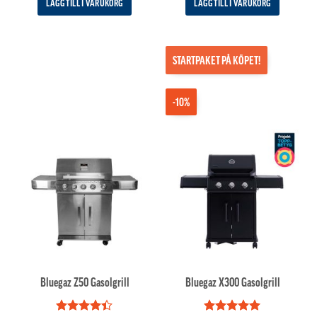
LÄGG TILL I VARUKORG
LÄGG TILL I VARUKORG
STARTPAKET PÅ KÖPET!
-10%
Bluegaz Z50 Gasolgrill
Bluegaz X300 Gasolgrill