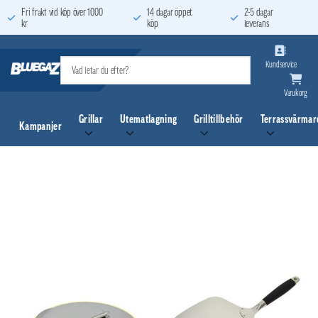
Skip
Fri frakt vid köp över 1000
14 dagar öppet
2-5 dagar
kr
köp
leverans
to
content
Kundservice
Varukorg
Grillar
Utematlagning
Grilltillbehör
Terrassvärmar
Kampanjer