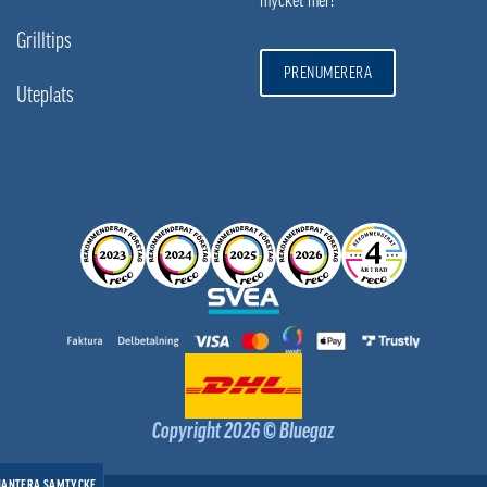
mycket mer!
Grilltips
PRENUMERERA
Uteplats
Copyright 2026 © Bluegaz
HANTERA SAMTYCKE