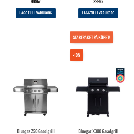
Betygsatt
5
999
kr
299
kr
av 5
LÄGG TILL I VARUKORG
LÄGG TILL I VARUKORG
STARTPAKET PÅ KÖPET!
-10%
Bluegaz Z50 Gasolgrill
Bluegaz X300 Gasolgrill