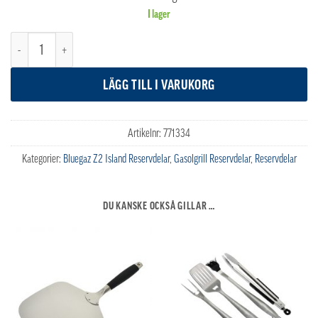
I lager
Bluegaz Z2 Vred mängd
LÄGG TILL I VARUKORG
Artikelnr:
771334
Kategorier:
Bluegaz Z2 Island Reservdelar
,
Gasolgrill Reservdelar
,
Reservdelar
DU KANSKE OCKSÅ GILLAR …