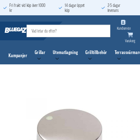
Skip
Fri frakt vid köp över 1000
14 dagar öppet
2-5 dagar
kr
köp
leverans
to
content
Kundservice
Varukorg
Grillar
Utematlagning
Grilltillbehör
Terrassvärmar
Kampanjer