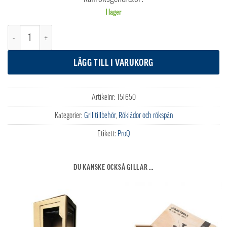
I lager
ProQ Kallröksgenerator mängd
LÄGG TILL I VARUKORG
Artikelnr:
151650
Kategorier:
Grilltillbehör
,
Röklådor och rökspån
Etikett:
ProQ
DU KANSKE OCKSÅ GILLAR …