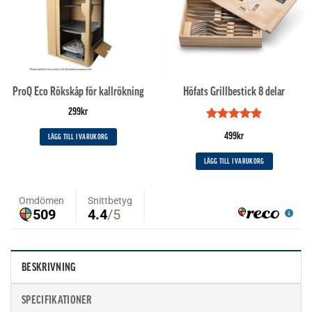
ProQ Eco Rökskåp för kallrökning
Höfats Grillbestick 8 delar
299
kr
Betygsatt
5
499
kr
LÄGG TILL I VARUKORG
av 5
LÄGG TILL I VARUKORG
BESKRIVNING
SPECIFIKATIONER