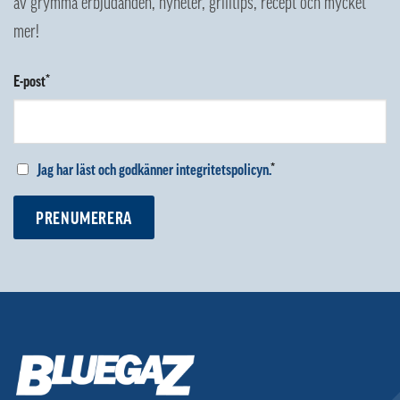
av grymma erbjudanden, nyheter, grilltips, recept och mycket
mer!
E-post*
Jag har läst och godkänner integritetspolicyn.
*
PRENUMERERA