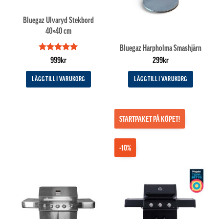
Bluegaz Ulvaryd Stekbord
40×40 cm
Bluegaz Harpholma Smashjärn
Betygsatt
5
999
kr
299
kr
av 5
LÄGG TILL I VARUKORG
LÄGG TILL I VARUKORG
STARTPAKET PÅ KÖPET!
-10%