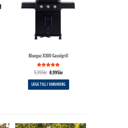
Bluegaz X300 Gasolgrill
Betygsatt
Det
5
Det
9,995
kr
8,995
kr
av 5
ursprungliga
nuvarande
priset
priset
LÄGG TILL I VARUKORG
var:
är:
9,995kr.
8,995kr.