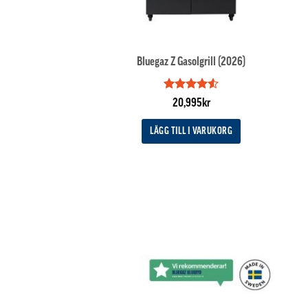
Bluegaz Z Gasolgrill (2026)
Betygsatt
20,995
kr
4.5
av 5
LÄGG TILL I VARUKORG