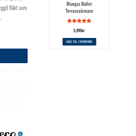
Bluegaz Bullet
yggd fläkt som
Terrassvärmare
.
Betygsatt
5
5,995
kr
av 5
d
LÄGG TILL I VARUKORG