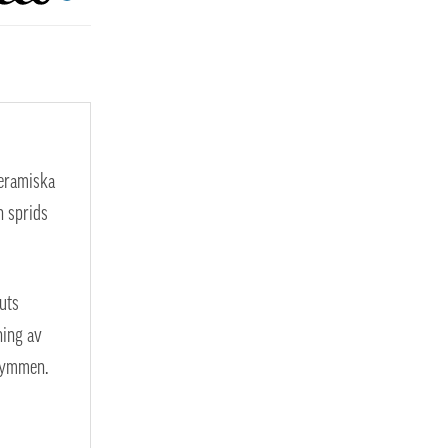
keramiska
n sprids
uts
ning av
trymmen.