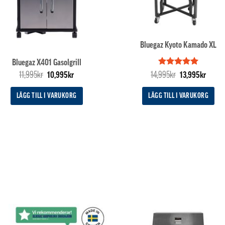
Bluegaz Kyoto Kamado XL
Bluegaz X401 Gasolgrill
Det
Det
Betygsatt
Det
5
Det
11,995
kr
14,995
kr
10,995
kr
13,995
kr
av 5
ursprungliga
nuvarande
ursprungliga
nuvar
priset
priset
priset
priset
LÄGG TILL I VARUKORG
LÄGG TILL I VARUKORG
var:
är:
var:
är:
11,995kr.
10,995kr.
14,995kr.
13,995