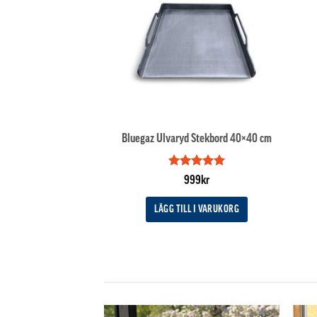
Bluegaz Ulvaryd Stekbord 40×40 cm
Betygsatt
5
999
kr
av 5
LÄGG TILL I VARUKORG