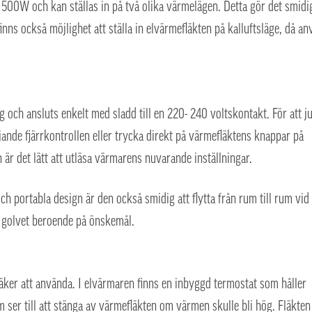
500W och kan ställas in på två olika värmelägen. Detta gör det smidig
 finns också möjlighet att ställa in elvärmefläkten på kalluftsläge, då a
och ansluts enkelt med sladd till en 220- 240 voltskontakt. För att j
jande fjärrkontrollen eller trycka direkt på värmefläktens knappar på
r det lätt att utläsa värmarens nuvarande inställningar.
 portabla design är den också smidig att flytta från rum till rum vid
 golvet beroende på önskemål.
ker att använda. I elvärmaren finns en inbyggd termostat som håller
 ser till att stänga av värmefläkten om värmen skulle bli hög. Fläkten