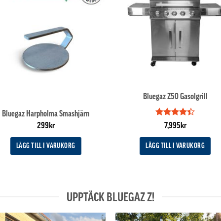
Bluegaz Z50 Gasolgrill
Bluegaz Harpholma Smashjärn
Betygsatt
299
kr
7,995
kr
4.4
av 5
LÄGG TILL I VARUKORG
LÄGG TILL I VARUKORG
UPPTÄCK BLUEGAZ Z!