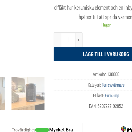
elfläkt har keramiska element och en inb
hjälper till att sprida värmen
I lager
Eurolamp Accona Keramisk värmefläkt mäng
LÄGG TILL I VARUKORG
Artikelnr:
130000
Kategori:
Terrassvärmare
Etikett:
Eurolamp
EAN:
5207227192852