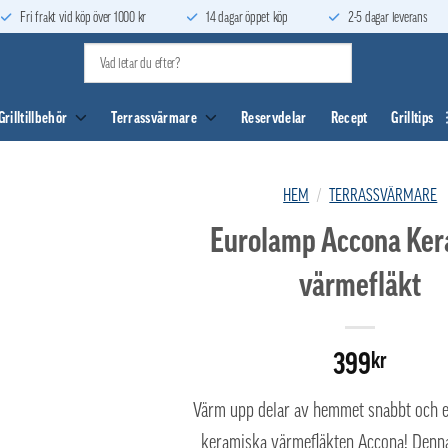
Fri frakt vid köp över 1000 kr
14 dagar öppet köp
2-5 dagar leverans
Grilltillbehör
Terrassvärmare
Reservdelar
Recept
Grilltips
HEM
/
TERRASSVÄRMARE
Eurolamp Accona Ker
värmefläkt
399
kr
Värm upp delar av hemmet snabbt och e
keramiska värmefläkten Accona! Den