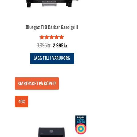
Bluegaz T10 Bärbar Gasolgrill
Betygsatt
Det
Det
3,995
kr
2,995
kr
4.67
av 5
ande
ursprungliga
nuvarande
priset
priset
LÄGG TILL I VARUKORG
var:
är:
kr.
3,995kr.
2,995kr.
STARTPAKET PÅ KÖPET!
-10%