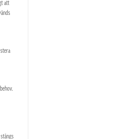
t att
nvänds
ustera
 behov.
 stängs