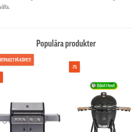
älta.
Populära produkter
RTPAKET PÅ KÖPET!
-7%
%