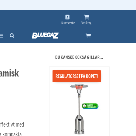
Kundservice
Varukorg
DU KANSKE OCKSÅ GILLAR …
amisk
REGULATORSET PÅ KÖPET!
ffektivt med
na kompakta