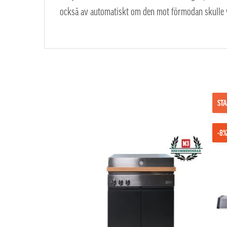
också av automatiskt om den mot förmodan skulle v
STA
-8