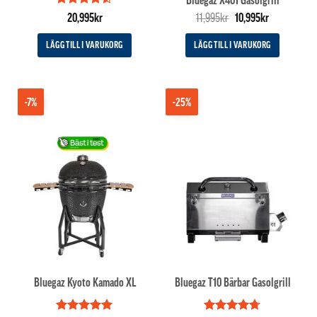
Betygsatt
Det
Det
20,995
kr
11,995
kr
10,995
kr
4.5
av 5
ursprungliga
nuvarande
priset
priset
LÄGG TILL I VARUKORG
LÄGG TILL I VARUKORG
var:
är:
11,995kr.
10,995kr.
-7%
-25%
Bluegaz Kyoto Kamado XL
Bluegaz T10 Bärbar Gasolgrill