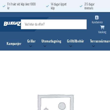
Skip
Fri frakt vid köp över 1000
14 dagar öppet
2-5 dagar
kr
köp
leverans
to
content
Kundservice
Varukorg
Grillar
Utematlagning
Grilltillbehör
Terrassvärmar
Kampanjer