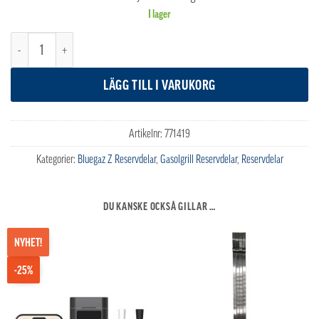
I lager
Bluegaz Z Värmehylla mängd
LÄGG TILL I VARUKORG
Artikelnr:
771419
Kategorier:
Bluegaz Z Reservdelar
,
Gasolgrill Reservdelar
,
Reservdelar
DU KANSKE OCKSÅ GILLAR …
NYHET!
-25%