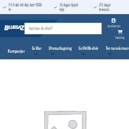
Skip
Fri frakt vid köp över 1000
14 dagar öppet
2-5 dagar
kr
köp
leverans
to
content
Kundservice
Varukorg
Grillar
Utematlagning
Grilltillbehör
Terrassvärmar
Kampanjer