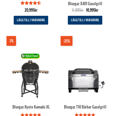
Bluegaz X401 Gasolgrill
Betygsatt
Det
Det
20,995
kr
11,995
kr
10,995
kr
4.5
av 5
ursprungliga
nuvarande
priset
priset
LÄGG TILL I VARUKORG
LÄGG TILL I VARUKORG
var:
är:
11,995kr.
10,995kr.
-7%
-25%
Bluegaz Kyoto Kamado XL
Bluegaz T10 Bärbar Gasolgrill