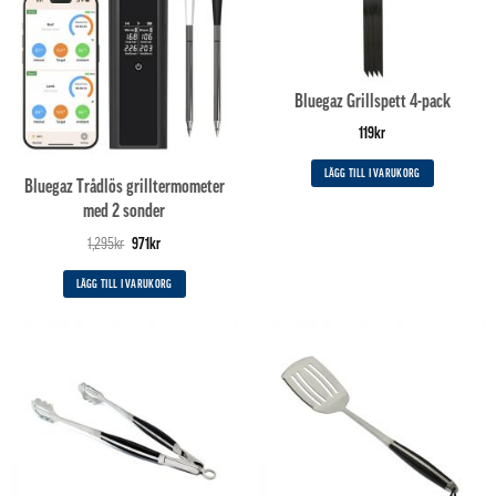
Bluegaz Grillspett 4-pack
119
kr
LÄGG TILL I VARUKORG
Bluegaz Trådlös grilltermometer
med 2 sonder
Det
Det
1,295
kr
971
kr
ursprungliga
nuvarande
priset
priset
LÄGG TILL I VARUKORG
var:
är:
1,295kr.
971kr.