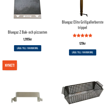
Bluegaz Elite Grillgallerborste
trippel
Bluegaz Z Bak- och pizzasten
1,995
kr
Betygsatt
5
129
kr
av 5
LÄGG TILL I VARUKORG
LÄGG TILL I VARUKORG
NYHET!