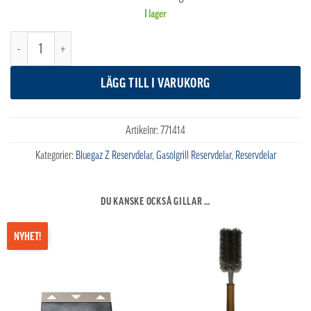
I lager
Bluegaz Z huv mängd
LÄGG TILL I VARUKORG
Artikelnr:
771414
Kategorier:
Bluegaz Z Reservdelar
,
Gasolgrill Reservdelar
,
Reservdelar
DU KANSKE OCKSÅ GILLAR …
NYHET!