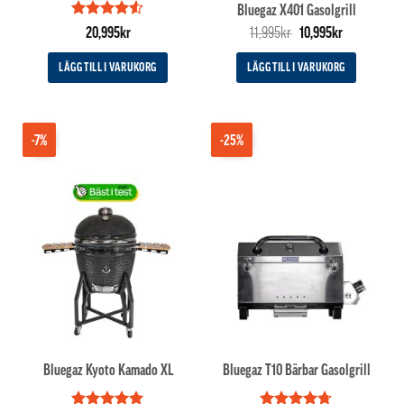
Bluegaz X401 Gasolgrill
Betygsatt
Det
Det
20,995
kr
11,995
kr
10,995
kr
4.5
av 5
ursprungliga
nuvarande
priset
priset
LÄGG TILL I VARUKORG
LÄGG TILL I VARUKORG
var:
är:
11,995kr.
10,995kr.
-7%
-25%
Bluegaz Kyoto Kamado XL
Bluegaz T10 Bärbar Gasolgrill