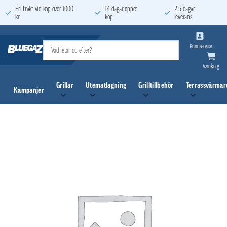
Skip
Fri frakt vid köp över 1000
14 dagar öppet
2-5 dagar
kr
köp
leverans
to
content
Kundservice
Varukorg
Grillar
Utematlagning
Grilltillbehör
Terrassvärmar
Kampanjer