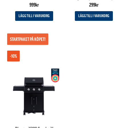
Betygsatt
5
999
kr
299
kr
av 5
LÄGG TILL I VARUKORG
LÄGG TILL I VARUKORG
STARTPAKET PÅ KÖPET!
-10%