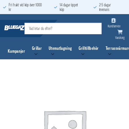
Skip
Fri frakt vid köp över 1000
14 dagar öppet
2-5 dagar
kr
köp
leverans
to
content
Kundservice
Varukorg
Grillar
Utematlagning
Grilltillbehör
Terrassvärmar
Kampanjer