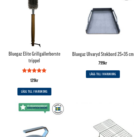
Bluegaz Elite Grillgallerborste
Bluegaz Ulvaryd Stekbord 25×35 cm
trippel
799
kr
LÄGG TILL I VARUKORG
Betygsatt
5
129
kr
av 5
LÄGG TILL I VARUKORG