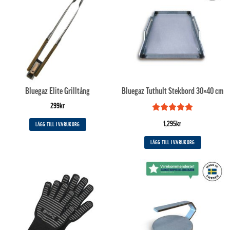
Bluegaz Elite Grilltång
Bluegaz Tuthult Stekbord 30×40 cm
299
kr
Betygsatt
5
1,295
kr
LÄGG TILL I VARUKORG
av 5
LÄGG TILL I VARUKORG