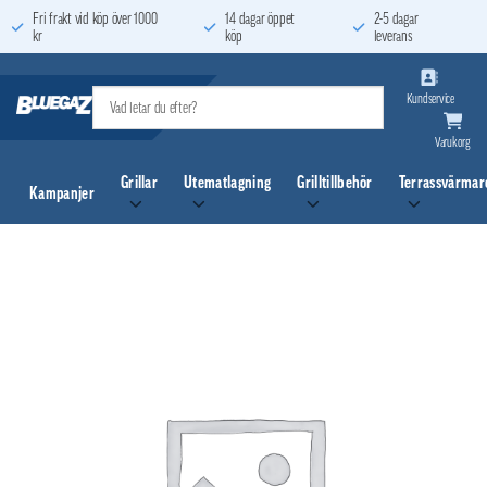
Skip
Fri frakt vid köp över 1000
14 dagar öppet
2-5 dagar
kr
köp
leverans
to
content
Kundservice
Varukorg
Grillar
Utematlagning
Grilltillbehör
Terrassvärmar
Kampanjer