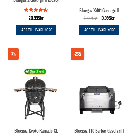
Bluegaz X401 Gasolgrill
Betygsatt
Det
Det
20,995
kr
11,995
kr
10,995
kr
4.5
av 5
ursprungliga
nuvarande
priset
priset
LÄGG TILL I VARUKORG
LÄGG TILL I VARUKORG
var:
är:
11,995kr.
10,995kr.
-7%
-25%
Bluegaz Kyoto Kamado XL
Bluegaz T10 Bärbar Gasolgrill