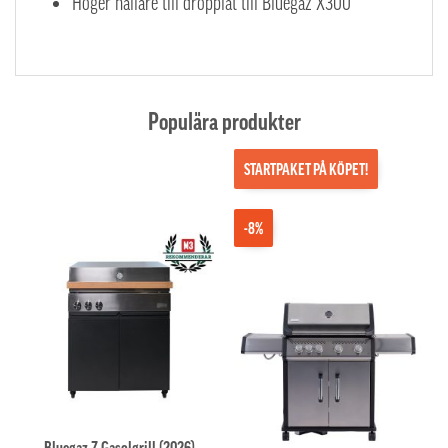
Höger hållare till dropplåt till Bluegaz X300
Populära produkter
STARTPAKET PÅ KÖPET!
-8%
Bluegaz Z Gasolgrill (2026)