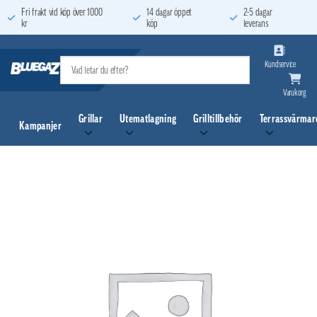
Skip
Fri frakt vid köp över 1000
14 dagar öppet
2-5 dagar
kr
köp
leverans
to
content
Kundservice
Varukorg
Grillar
Utematlagning
Grilltillbehör
Terrassvärmar
Kampanjer