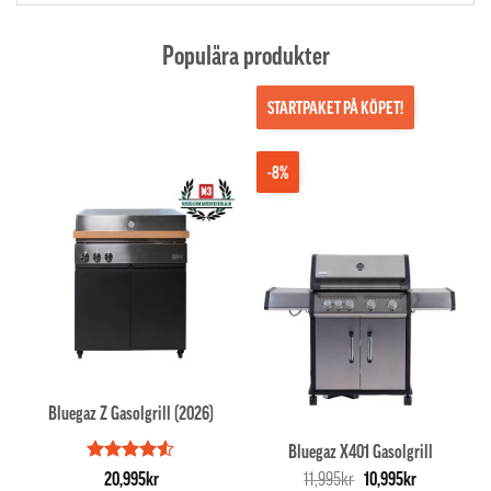
Populära produkter
STARTPAKET PÅ KÖPET!
-8%
Bluegaz Z Gasolgrill (2026)
Bluegaz X401 Gasolgrill
Betygsatt
Det
Det
20,995
kr
11,995
kr
10,995
kr