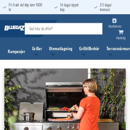
Skip
Fri frakt vid köp över 1000
14 dagar öppet
2-5 dagar
kr
köp
leverans
to
content
Kundservice
Varukorg
Grillar
Utematlagning
Grilltillbehör
Terrassvärmar
Kampanjer