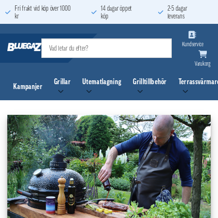
Skip
Fri frakt vid köp över 1000
14 dagar öppet
2-5 dagar
kr
köp
leverans
to
content
Kundservice
Varukorg
Grillar
Utematlagning
Grilltillbehör
Terrassvärmar
Kampanjer