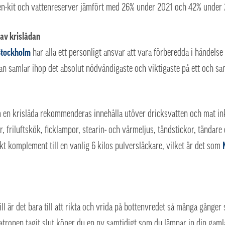
pen-kit och vattenreserver jämfört med 26% under 2021 och 42% under
 av krislådan
Stockholm
har alla ett personligt ansvar att vara förberedda i händelse
 samlar ihop det absolut nödvändigaste och viktigaste på ett och sa
 en krislåda rekommenderas innehålla utöver dricksvatten och mat in
tar, friluftskök, ficklampor, stearin- och värmeljus, tändstickor, tändar
rkt komplement till en vanlig 6 kilos pulversläckare, vilket är det som
ll är det bara till att rikta och vrida på bottenvredet så många gånger
atronen tagit slut köper du en ny samtidigt som du lämnar in din gamla