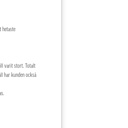
rt hetaste
 varit stort. Totalt
fall har kunden också
as.