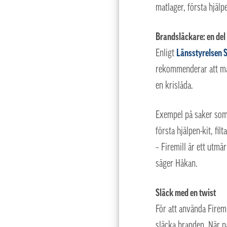
matlager, första hjäl
Brandsläckare: en del
Enligt
Länsstyrelsen 
rekommenderar att man
en krislåda.
Exempel på saker som
första hjälpen-kit, fil
– Firemill är ett utmä
säger Håkan.
Släck med en twist
För att använda Firemi
släcka branden. När p