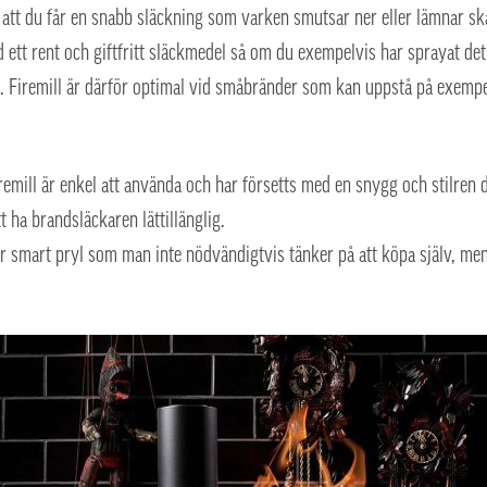
 att du får en snabb släckning som varken smutsar ner eller lämnar sk
 ett rent och giftfritt släckmedel så om du exempelvis har sprayat det
a. Firemill är därför optimal vid småbränder som kan uppstå på exempel
remill är enkel att använda och har försetts med en snygg och stilren d
t ha brandsläckaren lättillänglig.
där smart pryl som man inte nödvändigtvis tänker på att köpa själv, m