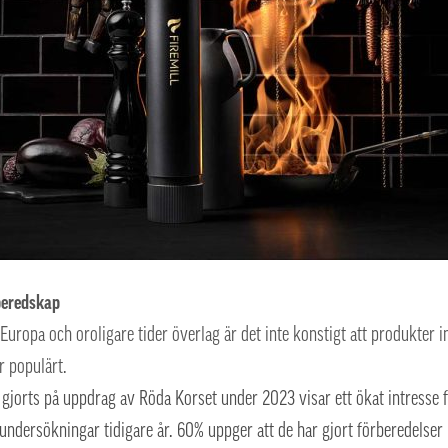
sberedskap
Europa och oroligare tider överlag är det inte konstigt att produkter 
r populärt.
gjorts på uppdrag av Röda Korset under 2023 visar ett ökat intresse 
undersökningar tidigare år. 60% uppger att de har gjort förberedelse