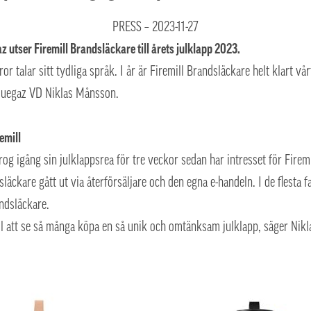
PRESS – 2023-11-27
z utser Firemill Brandsläckare till årets julklapp 2023.
ror talar sitt tydliga språk. I år är Firemill Brandsläckare helt klart vå
Bluegaz VD Niklas Månsson.
emill
g igång sin julklappsrea för tre veckor sedan har intresset för Firemill
äckare gått ut via återförsäljare och den egna e-handeln. I de flesta 
andsläckare.
kul att se så många köpa en så unik och omtänksam julklapp, säger Nikl