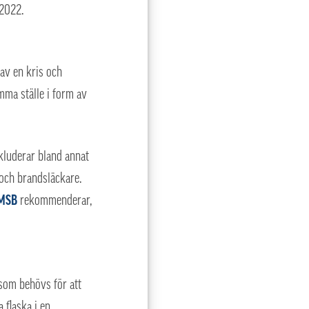
 2022.
 av en kris och
mma ställe i form av
kluderar bland annat
e och brandsläckare.
MSB
rekommenderar,
 som behövs för att
 flaska i en