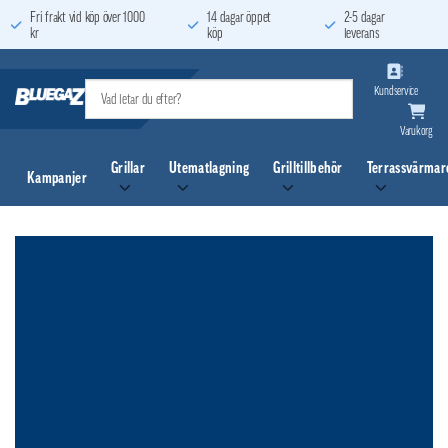
Skip
Fri frakt vid köp över 1000
14 dagar öppet
2-5 dagar
kr
köp
leverans
to
content
Kundservice
Varukorg
Grillar
Utematlagning
Grilltillbehör
Terrassvärmar
Kampanjer