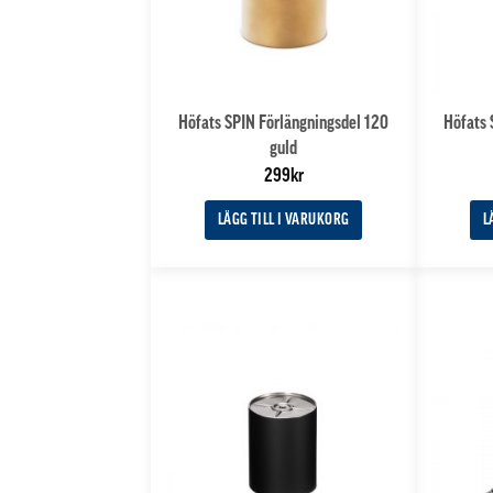
Höfats SPIN Förlängningsdel 120
Höfats 
guld
299
kr
LÄGG TILL I VARUKORG
L