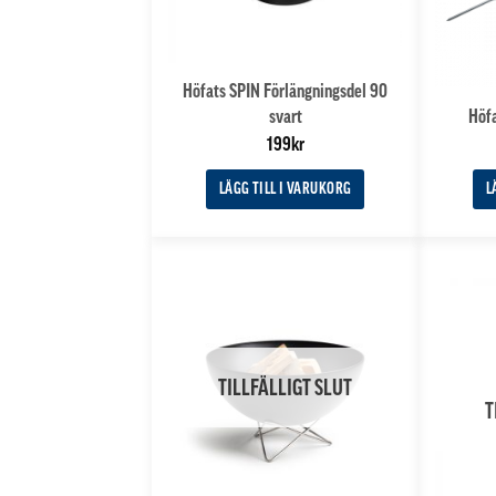
Höfats SPIN Förlängningsdel 90
svart
Höf
199
kr
LÄGG TILL I VARUKORG
L
TILLFÄLLIGT SLUT
T