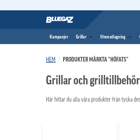
Skip
to
content
Kampanjer
Grillar
Utematlagning
HEM
/
PRODUKTER MÄRKTA ”HÖFATS”
Grillar och grilltillbehö
Här hittar du alla våra produkter från tyska d