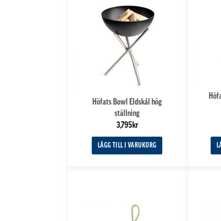
Höfa
Höfats Bowl Eldskål hög
ställning
3,795
kr
LÄGG TILL I VARUKORG
L