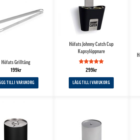
Höfats Johnny Catch Cup
Kapsylöppnare
H
Höfats Grilltång
Betygsatt
5
199
kr
299
kr
av 5
ÄGG TILL I VARUKORG
LÄGG TILL I VARUKORG