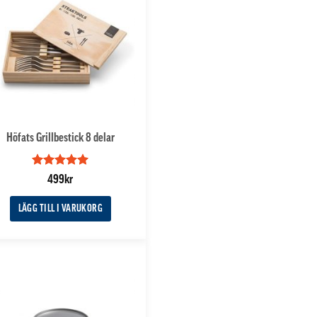
Höfats Grillbestick 8 delar
Betygsatt
5
499
kr
av 5
LÄGG TILL I VARUKORG