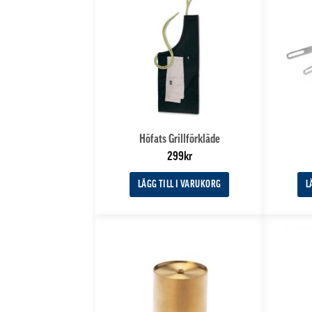
Höfats Grillförkläde
299
kr
LÄGG TILL I VARUKORG
L