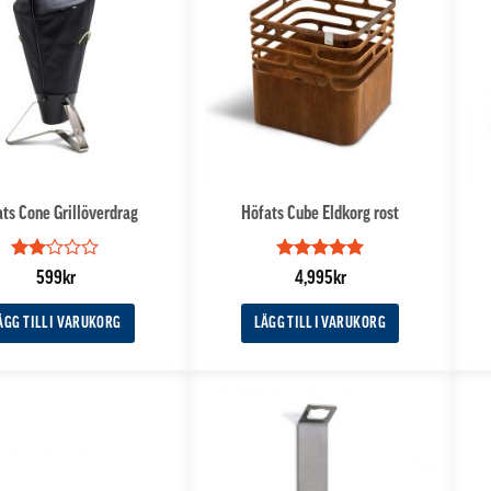
ts Cone Grillöverdrag
Höfats Cube Eldkorg rost
Betygsatt
Betygsatt
5
599
kr
4,995
kr
2
av
av 5
5
ÄGG TILL I VARUKORG
LÄGG TILL I VARUKORG