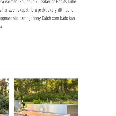
glera värmen. En annan klassiker är Höfats Cube
 har även skapat flera praktiska grilltillbehör
sylöppnare vid namn Johnny Catch som både kan
a.