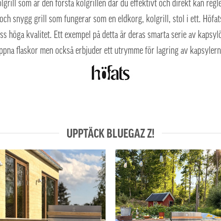
lgrill som är den första kolgrillen där du effektivt och direkt kan re
h snygg grill som fungerar som en eldkorg, kolgrill, stol i ett. Höfats
dess höga kvalitet. Ett exempel på detta är deras smarta serie av kap
ppna flaskor men också erbjuder ett utrymme för lagring av kapsylern
UPPTÄCK BLUEGAZ Z!