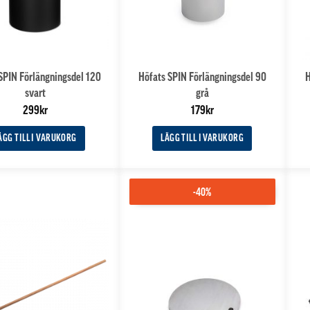
SPIN Förlängningsdel 120
Höfats SPIN Förlängningsdel 90
H
svart
grå
299
kr
179
kr
ÄGG TILL I VARUKORG
LÄGG TILL I VARUKORG
-40%