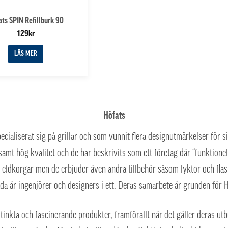
ats SPIN Refillburk 90
129
kr
LÄS MER
Höfats
cialiserat sig på grillar och som vunnit flera designutmärkelser för 
amt hög kvalitet och de har beskrivits som ett företag där “funktionell
h eldkorgar men de erbjuder även andra tillbehör såsom lyktor och fla
a är ingenjörer och designers i ett. Deras samarbete är grunden för H
kta och fascinerande produkter, framförallt när det gäller deras utbud