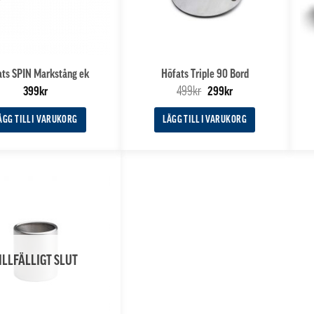
ats SPIN Markstång ek
Höfats Triple 90 Bord
Det
Det
499
kr
399
kr
299
kr
ursprungliga
nuvarande
priset
priset
ÄGG TILL I VARUKORG
LÄGG TILL I VARUKORG
var:
är:
499kr.
299kr.
ILLFÄLLIGT SLUT