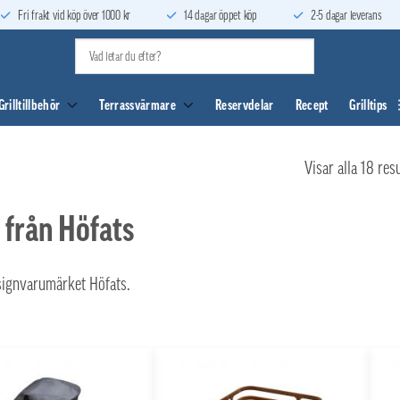
Fri frakt vid köp över 1000 kr
14 dagar öppet köp
2-5 dagar leverans
Grilltillbehör
Terrassvärmare
Reservdelar
Recept
Grilltips
Visar alla 18 res
r från Höfats
esignvarumärket Höfats.