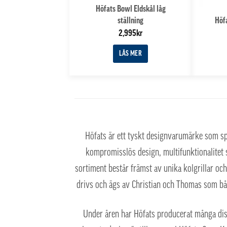
Höfats Bowl Eldskål låg
ställning
Höf
2,995
kr
LÄS MER
Höfats är ett tyskt designvarumärke som spe
kompromisslös design, multifunktionalitet s
sortiment består främst av unika kolgrillar oc
drivs och ägs av Christian och Thomas som båd
Under åren har Höfats producerat många distin