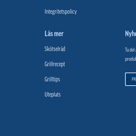
Integritetspolicy
Läs mer
Nyh
Skötselråd
Ta del
produk
Grillrecept
Grilltips
P
Uteplats