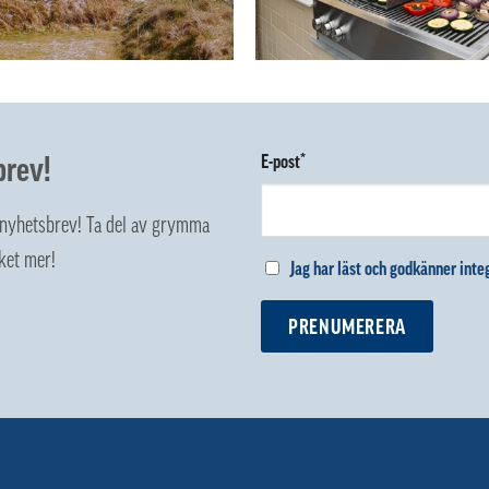
brev!
E-post*
z nyhetsbrev! Ta del av grymma
ket mer!
Jag har läst och godkänner integ
PRENUMERERA