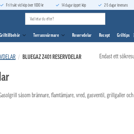
Fri frakt vid köp över 1000 kr
14 dagar öppet köp
2-5 dagar leverans
Grilltillbehör
Terrassvärmare
Reservdelar
Recept
Grilltips
Endast ett sökresu
RVDELAR
/
BLUEGAZ Z401 RESERVDELAR
lar
Gasolgrill såsom brännare, flamtämjare, vred, gasventil, grillgaller och