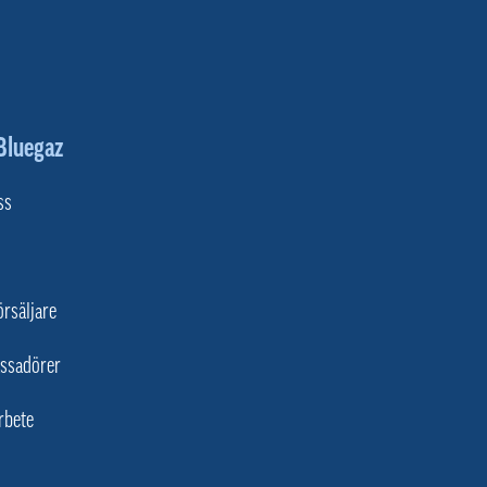
Bluegaz
ss
örsäljare
ssadörer
rbete