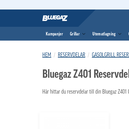
Skip
to
content
Kampanjer
Grillar
Utematlagning
HEM
/
RESERVDELAR
/
GASOLGRILL RESE
Bluegaz Z401 Reservde
Här hittar du reservdelar till din Bluegaz Z401 