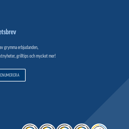
etsbrev
 av grymma erbjudanden,
tnyheter, grilltips och mycket mer!
RENUMERERA